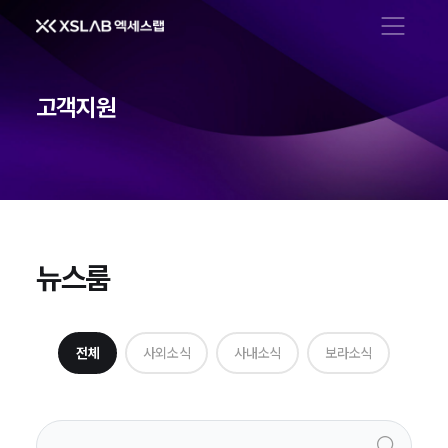
메뉴 열기
고객지원
뉴스룸
뉴스룸
전체
사외소식
사내소식
보라소식
검색